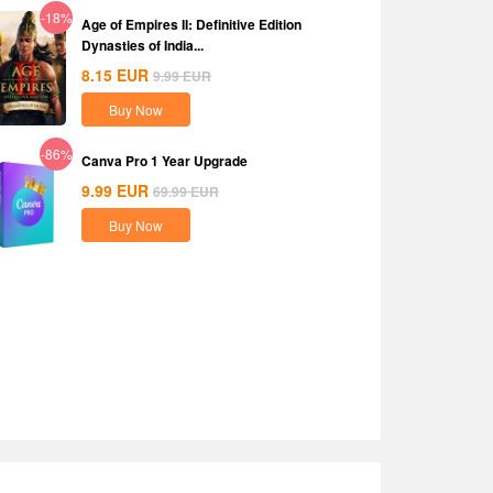
-18%
Age of Empires II: Definitive Edition
Dynasties of India...
8.15
EUR
9.99
EUR
Buy Now
-86%
Canva Pro 1 Year Upgrade
9.99
EUR
69.99
EUR
Buy Now