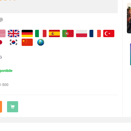
G
ponibile
1-500