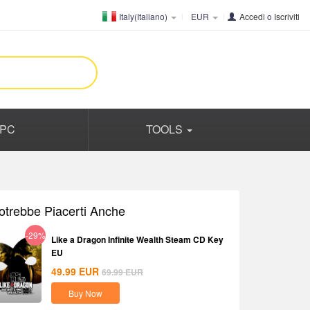
Italy(Italiano)
EUR
Accedi
o
Iscriviti
PC
TOOLS
otrebbe Piacerti Anche
-29%
Like a Dragon Infinite Wealth Steam CD Key
EU
49.99
EUR
69.99
EUR
Buy Now