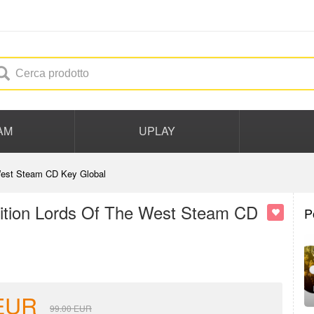
AM
UPLAY
 West Steam CD Key Global
Edition Lords Of The West Steam CD
P
EUR
99.00
EUR